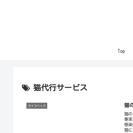
Top
猫代行サービス
猫
ライフハック
猫の
事実
感染
猫に