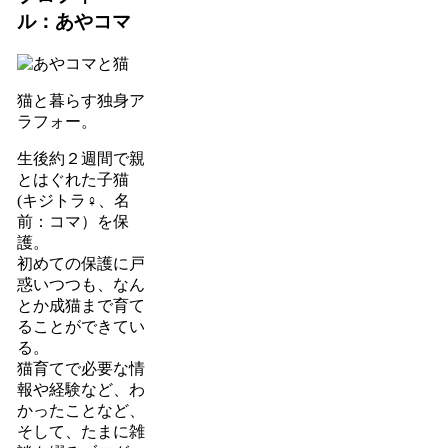
ル：あやコマ
猫と暮らす独身ア
ラフォー。
生後約２週間で親
とはぐれた子猫
(キジトラ♀、名
前：コマ）を保
護。
初めての保護に戸
惑いつつも、なん
とか成猫まで育て
ることができてい
る。
猫育てで必要な情
報や経験など、わ
かったことなど、
そして、たまに雑