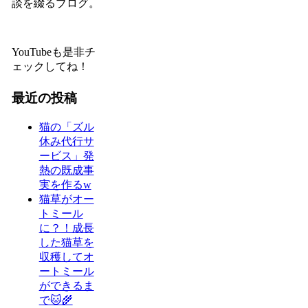
談を綴るブログ。
YouTubeも是非チ
ェックしてね！
最近の投稿
猫の「ズル
休み代行サ
ービス」発
熱の既成事
実を作るw
猫草がオー
トミール
に？！成長
した猫草を
収穫してオ
ートミール
ができるま
で🐱🌾