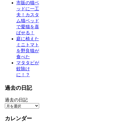
市販の猫ベ
ッドに一工
夫！カスタ
ム猫ベッド
で愛猫を喜
ばせる！
庭に植えた
ミニトマト
を野良猫が
食べた
マタタビが
蚊除け
に！？
過去の日記
過去の日記
カレンダー