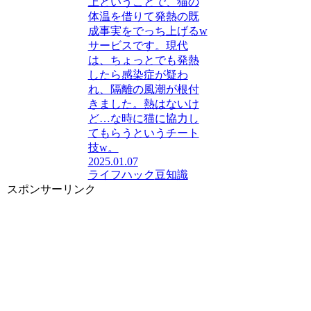
上ということで、猫の
体温を借りて発熱の既
成事実をでっち上げるw
サービスです。現代
は、ちょっとでも発熱
したら感染症が疑わ
れ、隔離の風潮が根付
きました。熱はないけ
ど…な時に猫に協力し
てもらうというチート
技w。
2025.01.07
ライフハック
豆知識
スポンサーリンク