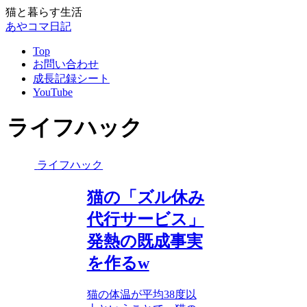
猫と暮らす生活
あやコマ日記
Top
お問い合わせ
成長記録シート
YouTube
ライフハック
ライフハック
猫の「ズル休み
代行サービス」
発熱の既成事実
を作るw
猫の体温が平均38度以