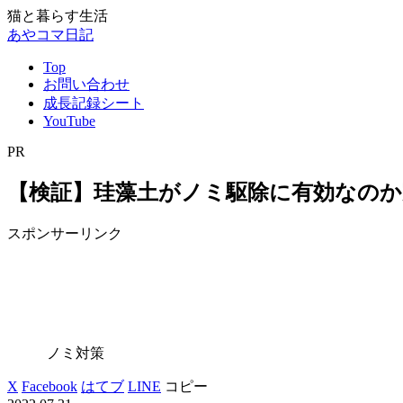
猫と暮らす生活
あやコマ日記
Top
お問い合わせ
成長記録シート
YouTube
PR
【検証】珪藻土がノミ駆除に有効なのか
スポンサーリンク
ノミ対策
X
Facebook
はてブ
LINE
コピー