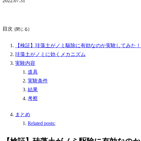
2022.07.31
目次
【検証】珪藻土がノミ駆除に有効なのか実験してみた！
珪藻土がノミに効くメカニズム
実験内容
道具
実験条件
結果
考察
まとめ
Related posts: