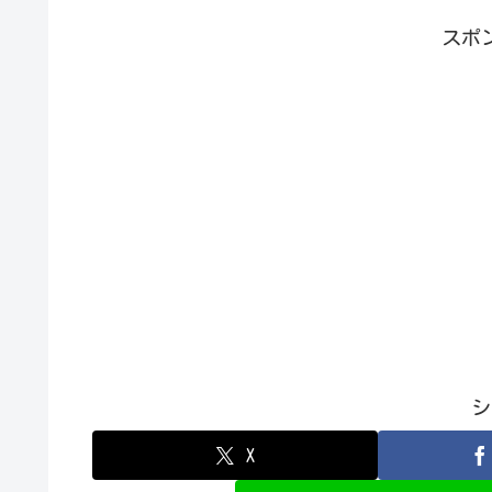
スポ
シ
X