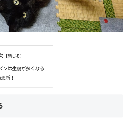
次
ズンは生傷が多くなる
動画更新！
る