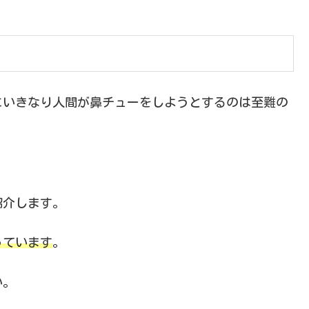
にいきなり人間が鼻チューをしようとするのは至難の
。
紹介します。
っています
。
い。